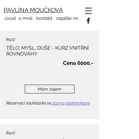
PAVLÍNA MOUČKOVÁ
úvod
o mně
kontakt
napište mi
kurz
TĚLO, MYSL, DUŠE - KURZ VNITŘNÍ
ROVNOVÁHY
Cena 6000,-
Mám zájem
Rezervací souhlasíte se
storno podmínkami
kurz